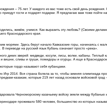
ождения – 75 лет. У каждого из вас тоже есть свой день рождения. 
ю приедут гости и подарят подарки. Я предлагаю вам тоже пойти н
одились, живём, учимся. Как выразить эту любовь? (Своими дела
его Краснодарского края.
им морями. Здесь берут начало Кавказские горы, начинаясь с мале
 В переводе на русский язык Кубань означает просто «река».
 много диких зверей: медведи, косули, лисы, волки, кабаны. Тепл
и и вишни, сливы и груши, помидоры и огурцы. А еще в Краснодарск
которые гордо называют себя кубанцами.
х Игр 2014. Вся страна болела за то, чтобы зимняя олимпиада про
едкам-казакам, которые 219 лет назад основали войсковой град –
 даровала Черноморскому казачьему войску земли между Кубанью 
атеринодаре проживало 580 человек, большинство из которых назы