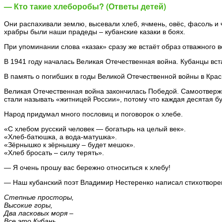
— Кто такие хлеборобы? (Ответы детей)
Они распахивали землю, высевали хлеб, ячмень, овёс, фасоль и ч
храбры были наши прадеды – кубанские казаки в боях.
При упоминании слова «казак» сразу же встаёт образ отважного в
В 1941 году началась Великая Отечественная война. Кубанцы вст
В память о погибших в годы Великой Отечественной войны в Крас
Великая Отечественная война закончилась Победой. Самоотверже
стали называть «житницей России», потому что каждая десятая бу
Народ придумал много пословиц и поговорок о хлебе.
«С хлебом русский человек — богатырь на целый век».
«Хлеб-батюшка, а вода-матушка».
«Зёрнышко к зёрнышку – будет мешок».
«Хлеб бросать – силу терять».
— Я очень прошу вас бережно относиться к хлебу!
— Наш кубанский поэт Владимир Нестеренко написал стихотворе
Степные просторы,
Высокие горы,
Два ласковых моря –
Все это Кубань.