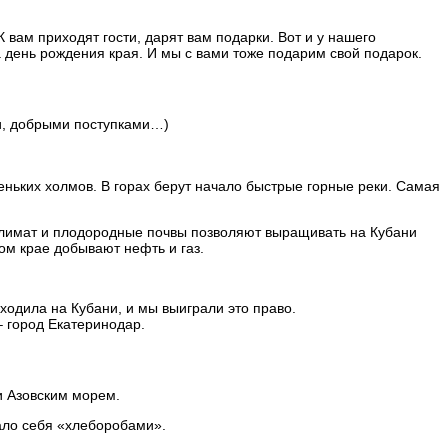
К вам приходят гости, дарят вам подарки. Вот и у нашего
а день рождения края. И мы с вами тоже подарим свой подарок.
ми, добрыми поступками…)
ньких холмов. В горах берут начало быстрые горные реки. Самая
ый климат и плодородные почвы позволяют выращивать на Кубани
ом крае добывают нефть и газ.
ходила на Кубани, и мы выиграли это право.
 город Екатеринодар.
и Азовским морем.
вало себя «хлеборобами».