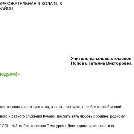
РАЗОВАТЕЛЬНАЯ ШКОЛА № 6
РАЙОН
Учитель начальных классов
Попова Татьяна Викторовна
ледуем!»
нственности и патриотизма, воспитание чувства любви к своей малой
нного и ратного служения Кубани; воспитывать любовь к родине, родному
У СОШ №3, ст.Брюховецкая Тема урока: Достопримечательности ст.