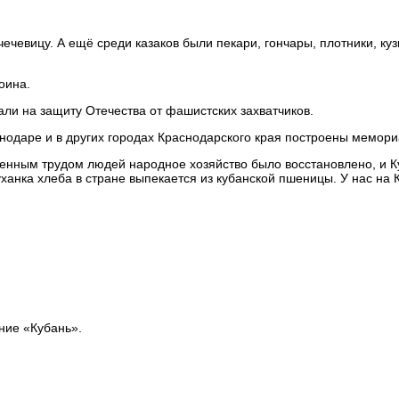
ечевицу. А ещё среди казаков были пекари, гончары, плотники, ку
оина.
али на защиту Отечества от фашистских захватчиков.
нодаре и в других городах Краснодарского края построены мемори
нным трудом людей народное хозяйство было восстановлено, и Ку
ханка хлеба в стране выпекается из кубанской пшеницы. У нас на К
ние «Кубань».