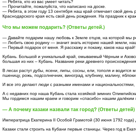
— Ребята, кто из вас умеет читать?
— Прочитайте, пожалуйста, что написано на доске.
— Ребята, в этом году 13 сентября наш край отмечает свой день р
Краснодарского края есть свой день рождения. На праздник к кра
Что мы можем подарить? (Ответы детей.)
— Давайте подарим нашу любовь к Земле отцов, на которой мы р
— Любить свою родину — значит знать историю нашей земли, наш
— Первый подарок от меня. Я расскажу и покажу, каков наш край!
Кубань. Большой и уникальный край, омываемый Чёрным и Азовск
большая из них – Кубань. Название реки древнего происхождения.
В лесах растут дубы, ясени, липы, сосны, ели, тополя и водится
пшеницу, рожь, подсолнечник, виноград, клубнику, малину, яблок
И все это делают люди с разными именами и национальностями, 
А с недавних пор наша Кубань стала хозяйкой зимних Олимпийски
Мы гордимся нашим краем и говорим «спасибо» нашим далёким пр
— А почему казаки назвали так город? (Ответы детей)
Императрица Екатерина II Особой Грамотой (30 июня 1792 года)
Казаки стали строить на Кубани первые станицы. Через год в Ек