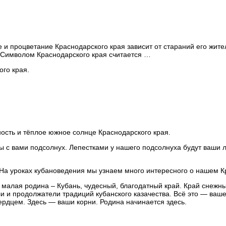
 процветание Краснодарского края зависит от стараний его жителе
 Символом Краснодарского края считается …
ого края.
ость и тёплое южное солнце Краснодарского края.
 с вами подсолнух. Лепестками у нашего подсолнуха будут ваши л
. На уроках кубановедения мы узнаем много интересного о нашем 
алая родина – Кубань, чудесный, благодатный край. Край снежных
и и продолжатели традиций кубанского казачества. Всё это — ваше
сердцем. Здесь — ваши корни. Родина начинается здесь.