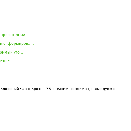
презентации...
нию, формирова...
бимый уго...
ение...
>
Классный час « Краю – 75: помним, гордимся, наследуем!»