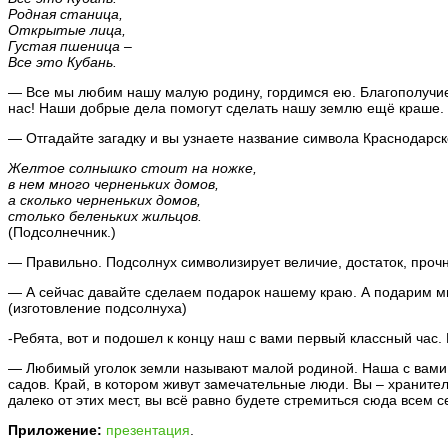
Родная станица,
Открытые лица,
Густая пшеница –
Все это Кубань.
— Все мы любим нашу малую родину, гордимся ею. Благополучие и
нас! Наши добрые дела помогут сделать нашу землю ещё краше.
— Отгадайте загадку и вы узнаете название символа Краснодарск
Желтое солнышко стоит на ножке,
в нем много черненьких домов,
а сколько черненьких домов,
столько беленьких жильцов.
(Подсолнечник.)
— Правильно. Подсолнух символизирует величие, достаток, прочн
— А сейчас давайте сделаем подарок нашему краю. А подарим мы
(изготовление подсолнуха)
-Ребята, вот и подошел к концу наш с вами первый классный час
— Любимый уголок земли называют малой родиной. Наша с вами м
садов. Край, в котором живут замечательные люди. Вы – хранител
далеко от этих мест, вы всё равно будете стремиться сюда всем 
Приложение:
презентация
.