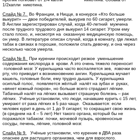
1/2капли никотина.
Слайд № 7.
Во Франции, в Ницце, в конкурсе «Кто больше
выкурит» — двое победителей, выкурив по 60 сигарет, умерли.
В Англии зарегистрирован случай, когда 40-летний мужчина
после трудного трудового дня выкурил 14 сигарет. Утром ему
стало плохо, и, несмотря на оказанную медицинскую помощь,
он умер. В литературе описан случай, когда в комнату, где лежал
табак в связках в порошке, положили спать девочку, и она через
несколько часов умерла.
Слайд № 8.
При курении происходит резкое уменьшение
содержания кислорода в крови. А это очень тяжело переносит
головной мозг. У курильщика часто воспаляется зев, язвочки во
рту, что приводит к возникновению ангин. Курильщика мучает
кашель, головные боли, ему трудно дышать. У курильщика
осиплый голос, появляется жёлтый налёт на зубах и руках,
«вянет кожный покров», но больше всего страдают лёгкие.
Табачный налёт на лёгких вызывает страшную болезнь – рак
лёгких. Учёные установили, что люди, начавшие курить с 15 лет,
умирают от рака лёгких в 5 раз чаще. Оказывается: если
человек курит в день от 1 до 9 сигарет, то сокращает свою жизнь
(в среднем на 4 – 5 лет) Нет такого органа, который бы не
поражался табаком: почки, мочевой пузырь, кровеносные
сосуды, печень, лёгкие, головной мозг.
Слайд № 9.
Учёные установили, что курение в ДВА раза
опаснее для растущего организма, чем для взрослого.