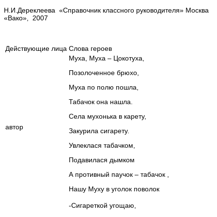
Н.И.Дереклеева «Справочник классного руководителя» Москва
«Вако», 2007
Действующие лица
Слова героев
Муха, Муха – Цокотуха,
Позолоченное брюхо,
Муха по полю пошла,
Табачок она нашла.
Села мухонька в карету,
автор
Закурила сигарету.
Увлеклася табачком,
Подавилася дымком
А противный паучок – табачок ,
Нашу Муху в уголок поволок
-Сигареткой угощаю,