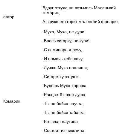
Вдруг откуда ни возьмись Маленький
комарик,
автор
А в руке его горит маленький фонарик
-Муха, Муха, не дури!
-Брось сигарку, не кури!
-С семинара я лечу,
-И помочь тебе хочу.
-Лучше Муха попляши,
-Сигаретку затуши.
-Будешь Муха хороша,
-Расцветёт твоя душа.
Комарик
-Ты не бойся паучка,
-Ты не бойся табачка.
-Его злая паутина
-Состоит из никотина.