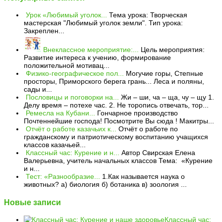
Урок «Любимый уголок...
Тема урока: Творческая
мастерская "Любимый уголок земли". Тип урока:
Закреплен...
Внеклассное мероприятие:...
Цель мероприятия:
Развитие интереса к учению, формирование
положительной мотивац...
Физико-географическое пол...
Могучие горы, Степные
просторы, Приморского берега грань... Леса и поляны,
сады и...
Пословицы и поговорки на...
Жи – ши, ча – ща, чу – щу 1.
Делу время – потехе час. 2. Не торопись отвечать, тор...
Ремесла на Кубани...
Гончарное производство
Почтеннейшие господа! Посмотрите Вы сюда ! Макитры...
Отчёт о работе казачьих к...
Отчёт о работе по
гражданскому и патриотическому воспитанию учащихся
классов казачьей...
Классный час: Курение и н...
Автор Свирская Елена
Валерьевна, учитель начальных классов Тема: «Курение
и н...
Тест: «Разнообразие...
1.Как называется наука о
животных? а) биология б) ботаника в) зоология ...
Новые записи
Классный час: