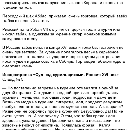
рассматривалось как нарушение законов Корана, и виноватых
сажали на кол.
Персидский шах Аббас приказал сжечь торговца, который завёз
табак в военный лагерь.
Римский папа Урбан VII отлучил от церкви тех, кто курил или
нюхал табак, а однажды за курение сигар монахов живыми
замуровал в стену.
В Россию табак попал в конце XVI века и тоже был встречен не
очень приветливо. За курение полагалось весьма серьёзное
наказание – от палочных ударов и порки кнутом до отрезания
носа и ушей и даже ссылка в Сибирь. Торговцев табаком ждала
смертная казнь.
Инсценировка «Суд над курильщиками. Россия
XVI
век»
Слайд № 5.
— Но постепенно запреты на курение отменялся в одной за
другой странах. С годами к вредной привычке приобщались
мужчины, женщина, молодые люди, подростки и даже дети.
Возникла мода на курение: сигареты, мол, придают девушкам
особую элегантность, а юношам мужественность. А как врачи?
Разве они не боролись против курения? Безусловно, да! Но не
очень успешно. И вот почему. О том, что табак вреден для
здоровья, узнали давно. Проводили опыты и показывали, что
животные гибнут от никотина. Появилась фраза: «Капля
никотина убивает лошадь» Но курильщики только посмеивались: