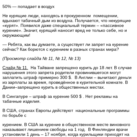
50% — попадает в воздух
Не курящие люди, находясь в прокуренном помещении,
вдыхают табачный дым из воздуха. Получается, что некурящие
«курят». Появился даже специальный термин – «пассивное
курение». Значит, курящий наносит вред не только себе, но и
окружающим!
— Ребята, как вы думаете, а существует ли запрет на курение
сейчас? Как борются с курением в разных странах мира?
(Просмотр слайда № 11, № 12, № 13)
Слайд № 11.
На Тайване запрещено курить до 18 лет. В случае
нарушения этого запрета родители провинившегося могут
заплатить штраф примерно 300 $. В Англии – вычитают деньги
из зарплаты за время, проведённое в курительной комнате. В
Дании–запрещено курить в общественных местах.
В Сингапуре – штраф за курение 500 $ . Нет рекламы на
табачные изделия.
В США, странах Европы действуют национальные программы
по борьбе с
курением. В США за курение в общественном месте виновного
наказывают лишением свободы на 1 год. В Финляндии врачи
установили 1 день – 17 ноября, когда курильщики приходят на