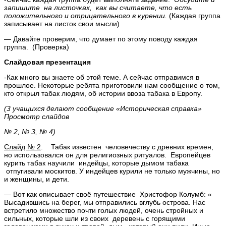
запишите на листочках,
как вы считаете, что есть
положительного и отрицательного в курении.
(Каждая группа
записывает на листок свои мысли)
— Давайте проверим, что думает по этому поводу каждая
группа. (Проверка)
Слайдовая презентация
-Как много вы знаете об этой теме. А сейчас отправимся в
прошлое. Некоторые ребята приготовили нам сообщение о том,
кто открыл табак людям, об истории ввоза табака в Европу.
(3 учащихся делают сообщение «Историческая справка»
Просмотр слайдов
№ 2, № 3, № 4)
Слайд № 2
. Табак известен человечеству с древних времен,
но использовался он для религиозных ритуалов. Европейцев
курить табак научили индейцы, которые дымом табака
отпугивали москитов. У индейцев курили не только мужчины, но
и женщины, и дети.
— Вот как описывает своё путешествие Христофор Колумб: «
Высадившись на берег, мы отправились вглубь острова. Нас
встретило множество почти голых людей, очень стройных и
сильных, которые шли из своих деревень с горящими