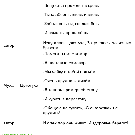
-Вещества проходят в кровь
-Ты слабеешь вновь и вновь.
-Заболеешь ты, всплакнёшь
-И сама ты пропадёшь.
Испугалась Цокотуха, Затряслась злачоным
автор
брюхом.
-Помоги ты мне комар,
-Я поставлю самовар.
-Мы чайку с тобой попъём,
-Очень дружно заживём!
Муха — Цокотуха
-Я теперь примерной стану,
-И курить я перестану.
-Обещаю не тужить, -С сигареткой не
дружить!
автор
И с тех пор они живут И здоровье берегут!