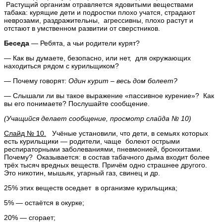
Растущий организм отравляется ядовитыми веществами
табака: курящие дети и подростки плохо учатся, страдают
неврозами, раздражительны, агрессивны, плохо растут и
отстают в умственном развитии от сверстников.
Беседа
— Ребята, а чьи родители курят?
— Как вы думаете, безопасно, или нет, для окружающих
находиться рядом с курильщиком?
— Почему говорят:
Один курит – весь дом болеет?
— Слышали ли вы такое выражение «пассивное курение»? Как
вы его понимаете? Послушайте сообщение.
(Учащийся делает сообщение, просмотр слайда № 10)
Слайд № 10.
Учёные установили, что дети, в семьях которых
есть курильщики — родители, чаще болеют острыми
респираторными заболеваниями, пневмонией, бронхитами.
Почему? Оказывается: в состав табачного дыма входит более
трёх тысяч вредных веществ. Причём одно страшнее другого.
Это никотин, мышьяк, угарный газ, свинец и др.
25% этих веществ оседает в организме курильщика;
5% — остаётся в окурке;
20% — сгорает;