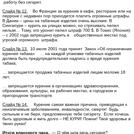
работу без сигарет.
Слайд № 12.
Во Франции за курение в кафе, ресторане или на
перроне с недавних пор приходится платить огромные штрафы.
В Дании – цены на табачные изделия очень высокие. В
Сингапуре – курить на улицах можно, но стряхивать пепел
нельзя… Тому, кто уронит пепел штраф 700 $. В Токио (Япония)
– с 2002 года запрещено курить в общественных местах под
угрозой огромного штрафа.
Слайд № 13.
10 июля 2001 года принят Закон «Об ограничении
курения табака» … на каждой упаковке табачных изделий
должна быть предупредительная надпись о вреде курения
табака;
… запрещается продажа табачных изделий лицам моложе 18
лет;
… запрещается курение в организациях здравоохранения,
образования, культуры, на рабочих местах, в городском и
пригородном транспорте.
Слайд № 14.
Курение самая важная причина, приводящая к
неизлечимым заболеваниям, инвалидности, смерти! Будь
сильным и не бери, предложенную тебе сигарету. Если хочешь
быть здоровым и жить долго – НЕ КУРИ! Помни! Твоё здоровье в
твоих руках!
Итоги классного часа.
— О чём шла речь сегодня?