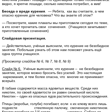
видно, я крепче лошади, сколько никотина потребил, а жив!
Беседа о вреде курения
. — Ребята, как вы считаете, а чем
опасно курение для человека? Что вы знаете об этом?
— Посмотрите, какие плакаты мы приготовили сегодня по теме,
а кто хочет прочитать свои сочинения. (Учащиеся зачитывают
приготовленные сочинения)
Слайдовая презентация.
— Действительно, учёные выяснили, что курение не безобидное
занятие. Побольше узнать об этом нам поможет узнать ещё
одна группа учащихся.
(Просмотр слайдов № 6, № 7, № 8, № 9)
Слайд № 6.
Учёные выяснили, что курение – не безобидное
занятие, которое можно бросить без усилий. Это настоящая
наркомания, и тем более опасна, что многие не принимают
всерьёз.
В табаке содержится масса ядовитых веществ. Среди них
никотин, по своей ядовитости он равен синильной кислоте.
Никотин – один из опасных ядов растительного происхождения.
Птицы (воробьи, голуби) погибают, если к их клюву всего лишь
поднести стеклянную палочку, смоченную никотином.
Кролик погибает от 1/4 капли никотина. Собака от