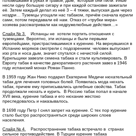
головешками в руках и травой, дым, который они пили. Иные
несли одну большую сигару и при каждой остановке зажигали
её. Затем каждый делал из неё 3 – 4 тяжки, выпуская дым через
ноздри… Туземцы угощали нас табаком, причём сначала курили
сами, потом передавали её нам. Отказ от «трубки мира»
хозяева рассматривали как недружелюбные действия…»
Слайд № 3.
Испанцы не хотели портить отношения с
туземцами. Вероятно, эти испанцы и были первыми
европейцами, пристрастившимися к курению. На вернувшихся в
Испанию моряков смотрели с подозрением: человек выпускает
изо рта и носа дым, значит спутался с нечистой силой.
Курильщики завезли семена табака и стали культивировать. В
Европу табак в качестве декоративного растения завез в 1946
году испанский монах Роман Панно.
В 1959 году Жан Нико подарил Екатерине Медичи нюхательный
табак для лечения головных болей. Появилась мода нюхать
табак, причем ему приписывались целебные свойства. Табак
продолжали нюхать и курить. В Россию табак попал в начале
XVII века, курение табака и его нюхание жестоко
преследовалось и наказывалось.
В 1698 году Петр I снял запрет на курение. С тех пор курение
стало быстро распространяться среди широких слоев
населения.
Слайд № 4.
Распространение табака встречало в странах
сильное противодействие. В Турции курение табака