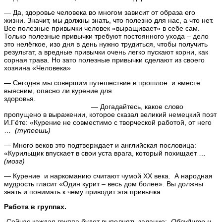
— Да, здоровье человека во многом зависит от образа его
жизни. Значит, мы должны знать, что полезно для нас, а что нет.
Все полезные привычки человек «выращивает» в себе сам.
Только полезные привычки требуют постоянного ухода – дело
это нелёгкое, изо дня в день нужно трудиться, чтобы получить
результат, а вредные привычки очень легко пускают корни, как
сорная трава. Но зато полезные привычки сделают из своего
хозяина «Человека»
— Сегодня мы совершим путешествие в прошлое и вместе
выясним, опасно ли курение для
здоровья.
— Догадайтесь, какое слово
пропущено в выражении, которое сказал великий немецкий поэт
И.Гёте: «Курение не совместимо с творческой работой, от него
…
(тупеешь)
— Много веков это подтверждает и английская пословица:
«Курильщик впускает в свои уста врага, который похищает …
(мозг)
— Курение и наркоманию считают чумой XX века. А народная
мудрость гласит «Один курит – весь дом более». Вы должны
знать и понимать к чему приводит эта привычка.
Работа в группах.
-Сейчас каждая группа будет выполнять задание:
Обсудите и