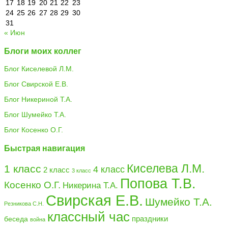
17
18
19
20
21
22
23
24
25
26
27
28
29
30
31
« Июн
Блоги моих коллег
Блог Киселевой Л.М.
Блог Свирской Е.В.
Блог Никериной Т.А.
Блог Шумейко Т.А.
Блог Косенко О.Г.
Быстрая навигация
Киселева Л.М.
1 класс
4 класс
2 класс
3 класс
Попова Т.В.
Косенко О.Г.
Никерина Т.А.
Свирская Е.В.
Шумейко Т.А.
Резникова С.Н.
классный час
праздники
беседа
война