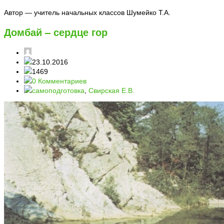
Автор — учитель начальных классов Шумейко Т.А.
Домбай – сердце гор
23.10.2016
1469
0 Комментариев
самоподготовка
,
Свирская Е.В.