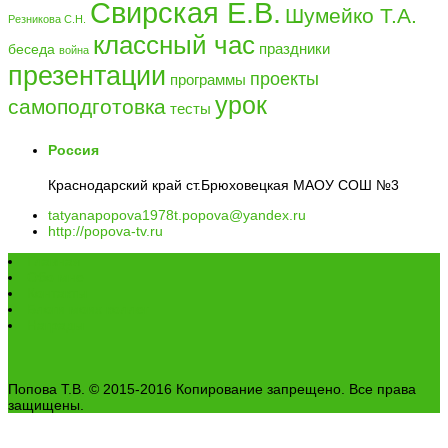
Свирская Е.В.
Шумейко Т.А.
Резникова С.Н.
классный час
праздники
беседа
война
презентации
проекты
программы
урок
самоподготовка
тесты
Россия
Краснодарский край ст.Брюховецкая МАОУ СОШ №3
tatyanapopova1978t.popova@yandex.ru
http://popova-tv.ru
Главная
Обо мне
Контакты
Блоги моих коллег
Награды
Попова Т.В. © 2015-2016 Копирование запрещено. Все права
защищены.