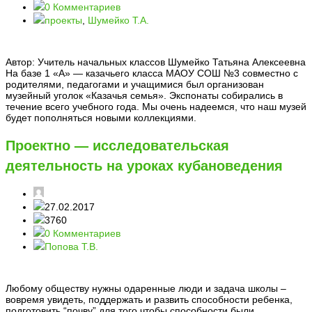
0 Комментариев
проекты
,
Шумейко Т.А.
Автор: Учитель начальных классов Шумейко Татьяна Алексеевна
На базе 1 «А» — казачьего класса МАОУ СОШ №3 совместно с
родителями, педагогами и учащимися был организован
музейный уголок «Казачья семья». Экспонаты собирались в
течение всего учебного года. Мы очень надеемся, что наш музей
будет пополняться новыми коллекциями.
Проектно — исследовательская
деятельность на уроках кубановедения
27.02.2017
3760
0 Комментариев
Попова Т.В.
Любому обществу нужны одаренные люди и задача школы –
вовремя увидеть, поддержать и развить способности ребенка,
подготовить “почву” для того чтобы способности были