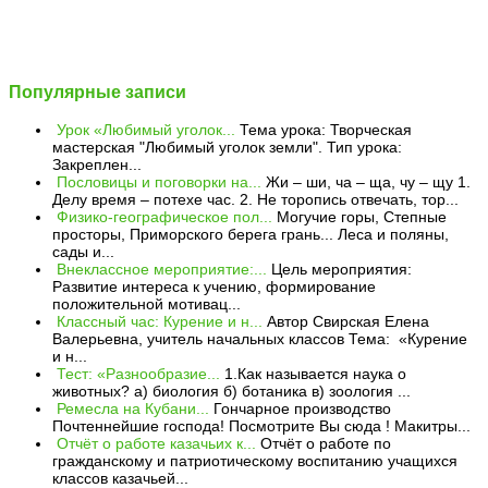
Популярные записи
Урок «Любимый уголок...
Тема урока: Творческая
мастерская "Любимый уголок земли". Тип урока:
Закреплен...
Пословицы и поговорки на...
Жи – ши, ча – ща, чу – щу 1.
Делу время – потехе час. 2. Не торопись отвечать, тор...
Физико-географическое пол...
Могучие горы, Степные
просторы, Приморского берега грань... Леса и поляны,
сады и...
Внеклассное мероприятие:...
Цель мероприятия:
Развитие интереса к учению, формирование
положительной мотивац...
Классный час: Курение и н...
Автор Свирская Елена
Валерьевна, учитель начальных классов Тема: «Курение
и н...
Тест: «Разнообразие...
1.Как называется наука о
животных? а) биология б) ботаника в) зоология ...
Ремесла на Кубани...
Гончарное производство
Почтеннейшие господа! Посмотрите Вы сюда ! Макитры...
Отчёт о работе казачьих к...
Отчёт о работе по
гражданскому и патриотическому воспитанию учащихся
классов казачьей...