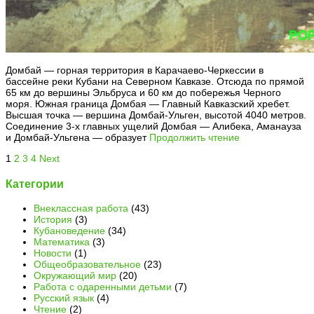
Домбай — горная территория в Карачаево-Черкессии в
бассейне реки Кубани на Северном Кавказе. Отсюда по прямой
65 км до вершины Эльбруса и 60 км до побережья Черного
моря. Южная граница Домбая — Главный Кавказский хребет.
Высшая точка — вершина Домбай-Ульген, высотой 4040 метров.
Соединение 3-х главных ущелий Домбая — Алибека, Аманауза
и Домбай-Ульгена — образует
Продолжить чтение
1
2
3
4
Next
Категории
Внеклассная работа
(43)
История
(3)
Кубановедение
(34)
Математика
(3)
Новости
(1)
Общеобразовательное
(23)
Окружающий мир
(20)
Работа с одаренными детьми
(7)
Русский язык
(4)
Чтение
(2)