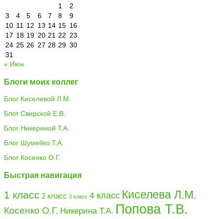
1
2
3
4
5
6
7
8
9
10
11
12
13
14
15
16
17
18
19
20
21
22
23
24
25
26
27
28
29
30
31
« Июн
Блоги моих коллег
Блог Киселевой Л.М.
Блог Свирской Е.В.
Блог Никериной Т.А.
Блог Шумейко Т.А.
Блог Косенко О.Г.
Быстрая навигация
Киселева Л.М.
1 класс
4 класс
2 класс
3 класс
Попова Т.В.
Косенко О.Г.
Никерина Т.А.