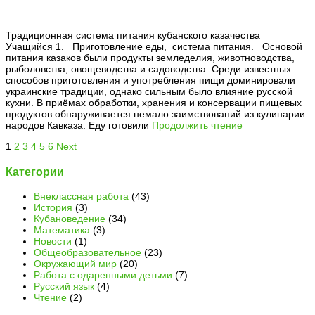
Традиционная система питания кубанского казачества
Учащийся 1. Приготовление еды, система питания. Основой
питания казаков были продукты земледелия, животноводства,
рыболовства, овощеводства и садоводства. Среди известных
способов приготовления и употребления пищи доминировали
украинские традиции, однако сильным было влияние русской
кухни. В приёмах обработки, хранения и консервации пищевых
продуктов обнаруживается немало заимствований из кулинарии
народов Кавказа. Еду готовили
Продолжить чтение
1
2
3
4
5
6
Next
Категории
Внеклассная работа
(43)
История
(3)
Кубановедение
(34)
Математика
(3)
Новости
(1)
Общеобразовательное
(23)
Окружающий мир
(20)
Работа с одаренными детьми
(7)
Русский язык
(4)
Чтение
(2)