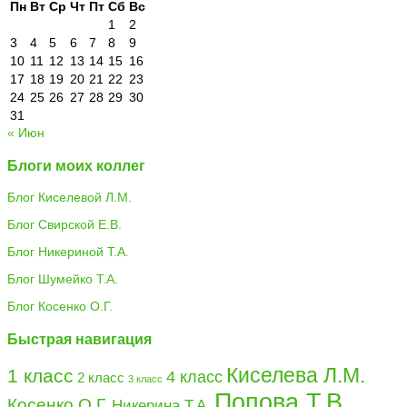
Пн
Вт
Ср
Чт
Пт
Сб
Вс
1
2
3
4
5
6
7
8
9
10
11
12
13
14
15
16
17
18
19
20
21
22
23
24
25
26
27
28
29
30
31
« Июн
Блоги моих коллег
Блог Киселевой Л.М.
Блог Свирской Е.В.
Блог Никериной Т.А.
Блог Шумейко Т.А.
Блог Косенко О.Г.
Быстрая навигация
Киселева Л.М.
1 класс
4 класс
2 класс
3 класс
Попова Т.В.
Косенко О.Г.
Никерина Т.А.