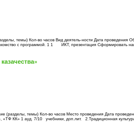
делы, темы) Кол-во часов Вид деятель-ности Дата проведения Обо
 Знакомство с программой. 1 1 ИКТ, презентация Сформировать н
 казачества»
ание (разделы, темы) Кол-во часов Место проведения Дата про
 «ТФ КК» 1 ауд. 7/10 учебники, доп.лит. 2.Традиционная культ