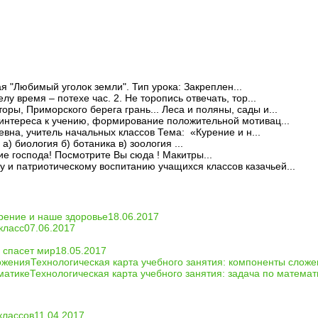
я "Любимый уголок земли". Тип урока: Закреплен...
елу время – потехе час. 2. Не торопись отвечать, тор...
оры, Приморского берега грань... Леса и поляны, сады и...
интереса к учению, формирование положительной мотивац...
вна, учитель начальных классов Тема: «Курение и н...
а) биология б) ботаника в) зоология ...
е господа! Посмотрите Вы сюда ! Макитры...
у и патриотическому воспитанию учащихся классов казачьей...
рение и наше здоровье
18.06.2017
класс
07.06.2017
 спасет мир
18.05.2017
Технологическая карта учебного занятия: компоненты слож
Технологическая карта учебного занятия: задача по математ
классов
11.04.2017