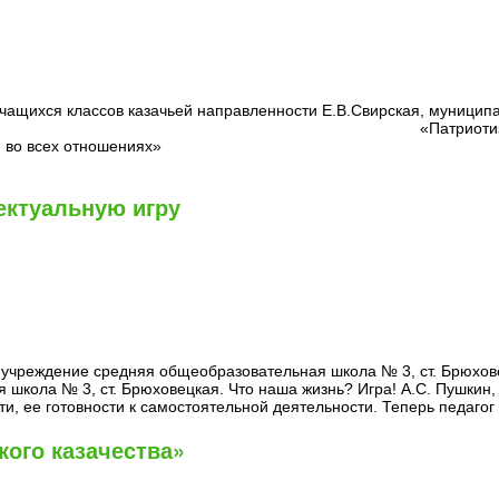
 учащихся классов казачьей направленности Е.В.Свирская, муниц
т. Брюховецкая. «Патриотизм есть
во всех отношениях» Н. М. Ка
ектуальную игру
учреждение средняя общеобразовательная школа № 3, ст. Брюхов
школа № 3, ст. Брюховецкая. Что наша жизнь? Игра! А.С. Пушкин
и, ее готовности к самостоятельной деятельности. Теперь педагог
кого казачества»