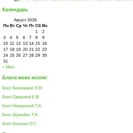
Календарь
Август 2026
Пн
Вт
Ср
Чт
Пт
Сб
Вс
1
2
3
4
5
6
7
8
9
10
11
12
13
14
15
16
17
18
19
20
21
22
23
24
25
26
27
28
29
30
31
« Июн
Блоги моих коллег
Блог Киселевой Л.М.
Блог Свирской Е.В.
Блог Никериной Т.А.
Блог Шумейко Т.А.
Блог Косенко О.Г.