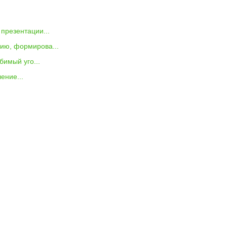
презентации...
нию, формирова...
бимый уго...
ение...