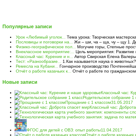
Популярные записи
Урок «Любимый уголок...
Тема урока: Творческая мастерска
Пословицы и поговорки на...
Жи – ши, ча – ща, чу – щу 1. Д
Физико-географическое пол...
Могучие горы, Степные прост
Внеклассное мероприятие:...
Цель мероприятия: Развитие 
Классный час: Курение и н...
Автор Свирская Елена Валерье
Тест: «Разнообразие...
1.Как называется наука о животных? 
Ремесла на Кубани...
Гончарное производство Почтеннейши
Отчёт о работе казачьих к...
Отчёт о работе по гражданском
Новые записи
Классный час: Ку
Родительское собрание 1 
Прощание с 1 классом
31.05.2017
Классный час: Доброта
ФГОС для детей с ОВЗ: опыт работы
11.04.2017
Отчёт о работе казачьих 