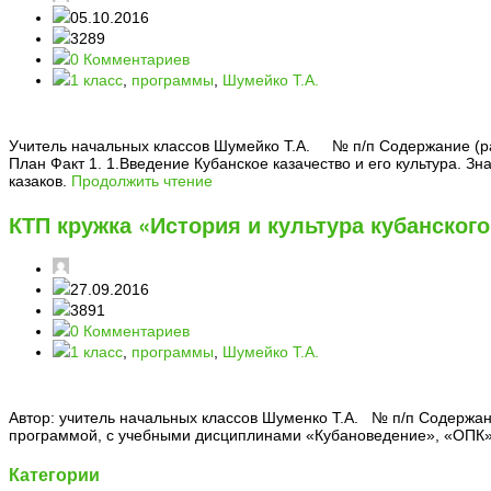
05.10.2016
3289
0 Комментариев
1 класс
,
программы
,
Шумейко Т.А.
Учитель начальных классов Шумейко Т.А. № п/п Содержание (раз
План Факт 1. 1.Введение Кубанское казачество и его культура.
казаков.
Продолжить чтение
КТП кружка «История и культура кубанского
27.09.2016
3891
0 Комментариев
1 класс
,
программы
,
Шумейко Т.А.
Автор: учитель начальных классов Шуменко Т.А. № п/п Содерж
программой, с учебными дисциплинами «Кубановедение», «ОПК»,
Категории