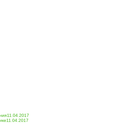
ения
11.04.2017
ике
11.04.2017