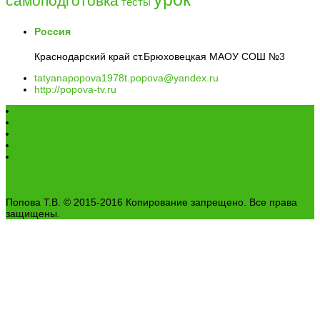
самоподготовка
тесты
Россия
Краснодарский край ст.Брюховецкая МАОУ СОШ №3
tatyanapopova1978t.popova@yandex.ru
http://popova-tv.ru
Главная
Обо мне
Контакты
Блоги моих коллег
Награды
Попова Т.В. © 2015-2016 Копирование запрещено. Все права
защищены.