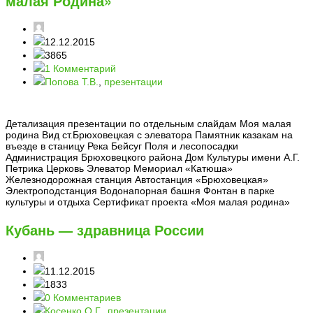
малая Родина»
12.12.2015
3865
1 Комментарий
Попова Т.В.
,
презентации
Детализация презентации по отдельным слайдам Моя малая
родина Вид ст.Брюховецкая с элеватора Памятник казакам на
въезде в станицу Река Бейсуг Поля и лесопосадки
Администрация Брюховецкого района Дом Культуры имени А.Г.
Петрика Церковь Элеватор Мемориал «Катюша»
Железнодорожная станция Автостанция «Брюховецкая»
Электроподстанция Водонапорная башня Фонтан в парке
культуры и отдыха Сертификат проекта «Моя малая родина»
Кубань — здравница России
11.12.2015
1833
0 Комментариев
Косенко О.Г.
,
презентации