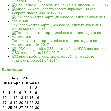
1 класс
07.06.2017
Прощание с 1 классом
31.05.2017
Классный час:
Доброта спасет мир
18.05.2017
Технологическая карта учебного занятия: компоненты
сложения
11.04.2017
Технологическая карта учебного занятия: задача по
математике
11.04.2017
ФГОС для детей с
ОВЗ: опыт работы
11.04.2017
Отчёт о работе
казачьих классов
11.04.2017
Календарь
Август 2026
Пн
Вт
Ср
Чт
Пт
Сб
Вс
1
2
3
4
5
6
7
8
9
10
11
12
13
14
15
16
17
18
19
20
21
22
23
24
25
26
27
28
29
30