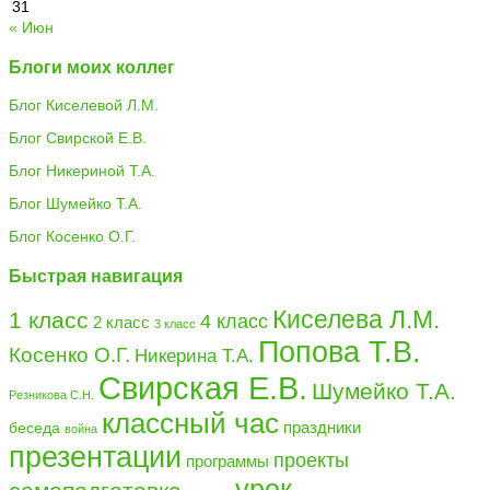
31
« Июн
Блоги моих коллег
Блог Киселевой Л.М.
Блог Свирской Е.В.
Блог Никериной Т.А.
Блог Шумейко Т.А.
Блог Косенко О.Г.
Быстрая навигация
Киселева Л.М.
1 класс
4 класс
2 класс
3 класс
Попова Т.В.
Косенко О.Г.
Никерина Т.А.
Свирская Е.В.
Шумейко Т.А.
Резникова С.Н.
классный час
праздники
беседа
война
презентации
проекты
программы
урок