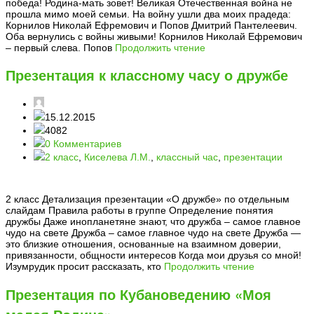
победа! Родина-мать зовет! Великая Отечественная война не
прошла мимо моей семьи. На войну ушли два моих прадеда:
Корнилов Николай Ефремович и Попов Дмитрий Пантелеевич.
Оба вернулись с войны живыми! Корнилов Николай Ефремович
– первый слева. Попов
Продолжить чтение
Презентация к классному часу о дружбе
15.12.2015
4082
0 Комментариев
2 класс
,
Киселева Л.М.
,
классный час
,
презентации
2 класс Детализация презентации «О дружбе» по отдельным
слайдам Правила работы в группе Определение понятия
дружбы Даже инопланетяне знают, что дружба – самое главное
чудо на свете Дружба – самое главное чудо на свете Дружба —
это близкие отношения, основанные на взаимном доверии,
привязанности, общности интересов Когда мои друзья со мной!
Изумрудик просит рассказать, кто
Продолжить чтение
Презентация по Кубановедению «Моя