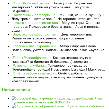
Урок «Любимый уголок...
Тема урока: Творческая
мастерская "Любимый уголок земли". Тип урока:
Закреплен...
Пословицы и поговорки на...
Жи – ши, ча – ща, чу – щу 1.
Делу время – потехе час. 2. Не торопись отвечать, тор...
Физико-географическое пол...
Могучие горы, Степные
просторы, Приморского берега грань... Леса и поляны,
сады и...
Внеклассное мероприятие:...
Цель мероприятия:
Развитие интереса к учению, формирование
положительной мотивац...
Классный час: Курение и н...
Автор Свирская Елена
Валерьевна, учитель начальных классов Тема: «Курение
и н...
Тест: «Разнообразие...
1.Как называется наука о
животных? а) биология б) ботаника в) зоология ...
Ремесла на Кубани...
Гончарное производство
Почтеннейшие господа! Посмотрите Вы сюда ! Макитры...
Отчёт о работе казачьих к...
Отчёт о работе по
гражданскому и патриотическому воспитанию учащихся
классов казачьей...
Новые записи
Классный час:
Курение и наше здоровье
18.06.2017
Родительское собрание