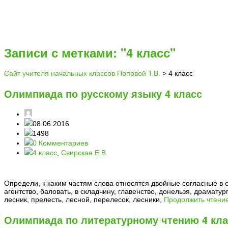
Записи с метками: "4 класс"
Сайт учителя начальных классов Поповой Т.В.
>
4 класс
Олимпиада по русскому языку 4 класс
08.06.2016
1498
0 Комментариев
4 класс
,
Свирская Е.В.
Определи, к каким частям слова относятся двойные согласные в 
агентство, баловать, в складчину, главенство, донельзя, драмату
лесник, прелесть, лесной, перелесок, лесники,
Продолжить чтени
Олимпиада по литературному чтению 4 кла