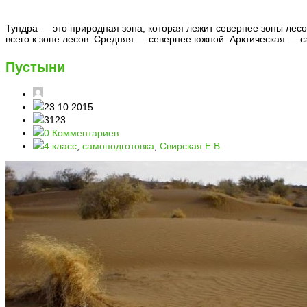
Тундра — это природная зона, которая лежит севернее зоны лесо
всего к зоне лесов. Средняя — севернее южной. Арктическая — са
Пустыни
23.10.2015
3123
0 Комментариев
4 класс
,
самоподготовка
,
Свирская Е.В.