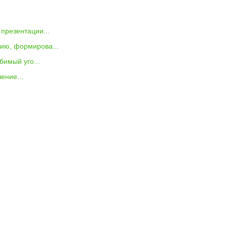
презентации...
нию, формирова...
бимый уго...
ение...