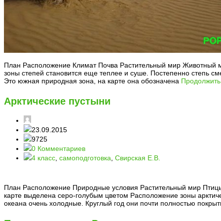
План Расположение Климат Почва Растительный мир Животный м
зоны степей становится еще теплее и суше. Постепенно степь см
Это южная природная зона, на карте она обозначена
Продолжить
Арктические пустыни
23.09.2015
9725
0 Комментариев
4 класс
,
самоподготовка
,
Свирская Е.В.
План Расположение Природные условия Растительный мир Птицы
карте выделена серо-голубым цветом Расположение зоны арктиче
океана очень холодные. Круглый год они почти полностью покры