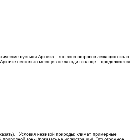
тические пустыни Арктика – это зона островов лежащих около
 Арктике несколько месяцев не заходит солнце – продолжается
ать). Условия неживой природы: климат, примерные
ой природной зоны /показать на иллюстрации/. Это огромное