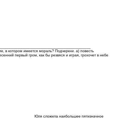
___________________________________________
ие, в котором имеется мораль? Подчеркни. а) повесть
ервый гром, как бы резвяся и играя, грохочет в небе
___ Юля сложила наибольшее пятизначное