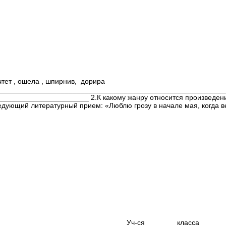
тет , ошела , шпирнив, дорира
________________________________________________________
____________________ 2.К какому жанру относится произведен
урный прием: «Люблю грозу в начале мая, когда весенний п
СЕ Уч-ся _______ класса ___________________