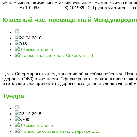
чётное число, наименьшее четырёхзначное нечётное число 
Б) 101998 В) 101989 2. Группа учеников — состоит из
Классный час, посвященный Международн
24.04.2016
9181
0 Комментариев
4 класс
,
классный час
,
Свирская Е.В.
Цель: Сформировать представление об «особом ребенке». Позна
здоровья (ОВЗ) в частности. Сформировать представление о здоро
и готовность воспринимать здоровье как ценность человеческой
Тундра
23.12.2015
5700
0 Комментариев
4 класс
,
самоподготовка
,
Свирская Е.В.