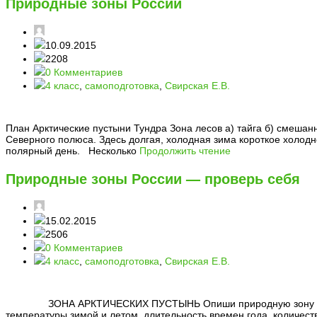
Природные зоны России
10.09.2015
2208
0 Комментариев
4 класс
,
самоподготовка
,
Свирская Е.В.
План Арктические пустыни Тундра Зона лесов а) тайга б) смешан
Северного полюса. Здесь долгая, холодная зима короткое холодно
полярный день. Несколько
Продолжить чтение
Природные зоны России — проверь себя
15.02.2015
2506
0 Комментариев
4 класс
,
самоподготовка
,
Свирская Е.В.
ЗОНА АРКТИЧЕСКИХ ПУСТЫНЬ Опиши природную зону по плану:
температуры зимой и летом, длительность времен года, количеств