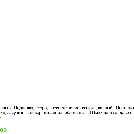
словах: Подделка, ссора, воссоединение, ссылка, конный Поставь 
ргия, засучить, заговор, изваяние, облегчать. 3.Выпиши из ряда сл
е
сс