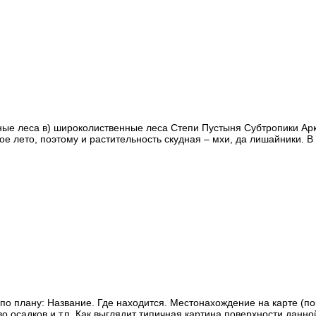
ные леса в) широколиственные леса Степи Пустыня Субтропики Арк
е лето, поэтому и растительность скудная – мхи, да лишайники. В
 Название. Где находится. Местонахождение на карте (показ
о осадков и т.п. Как выглядит типичная картина поверхности данн