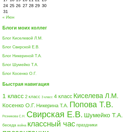
24
25
26
27
28
29
30
31
« Июн
Блоги моих коллег
Блог Киселевой Л.М.
Блог Свирской Е.В.
Блог Никериной Т.А.
Блог Шумейко Т.А.
Блог Косенко О.Г.
Быстрая навигация
Киселева Л.М.
1 класс
4 класс
2 класс
3 класс
Попова Т.В.
Косенко О.Г.
Никерина Т.А.
Свирская Е.В.
Шумейко Т.А.
Резникова С.Н.
классный час
праздники
беседа
война