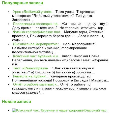
Популярные записи
Урок «Любимый уголок...
Тема урока: Творческая
мастерская "Любимый уголок земли". Тип урока:
Закреплен...
Пословицы и поговорки на...
Жи – ши, ча – ща, чу – щу 1.
Делу время – потехе час. 2. Не торопись отвечать, тор...
Физико-географическое пол...
Могучие горы, Степные
просторы, Приморского берега грань... Леса и поляны,
сады и...
Внеклассное мероприятие:...
Цель мероприятия:
Развитие интереса к учению, формирование
положительной мотивац...
Классный час: Курение и н...
Автор Свирская Елена
Валерьевна, учитель начальных классов Тема: «Курение
и н...
Тест: «Разнообразие...
1.Как называется наука о
животных? а) биология б) ботаника в) зоология ...
Ремесла на Кубани...
Гончарное производство
Почтеннейшие господа! Посмотрите Вы сюда ! Макитры...
Отчёт о работе казачьих к...
Отчёт о работе по
гражданскому и патриотическому воспитанию учащихся
классов казачьей...
Новые записи
Классный час: