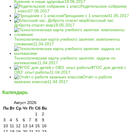
Курение и наше здоровье
18.06.2017
Родительское собрание
1 класс
07.06.2017
Прощание с 1 классом
31.05.2017
Классный час:
Доброта спасет мир
18.05.2017
Технологическая карта учебного занятия: компоненты
сложения
11.04.2017
Технологическая карта учебного занятия: задача по
математике
11.04.2017
ФГОС для детей с
ОВЗ: опыт работы
11.04.2017
Отчёт о работе
казачьих классов
11.04.2017
Календарь
Август 2026
Пн
Вт
Ср
Чт
Пт
Сб
Вс
1
2
3
4
5
6
7
8
9
10
11
12
13
14
15
16
17
18
19
20
21
22
23