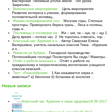
мастерская "Любимый уголок земли". Тип урока:
Закреплен...
Внеклассное мероприятие:...
Цель мероприятия:
Развитие интереса к учению, формирование
положительной мотивац...
Физико-географическое пол...
Могучие горы, Степные
просторы, Приморского берега грань... Леса и поляны,
сады и...
Пословицы и поговорки на...
Жи – ши, ча – ща, чу – щу 1.
Делу время – потехе час. 2. Не торопись отвечать, тор...
Классный час: Курение и н...
Автор Свирская Елена
Валерьевна, учитель начальных классов Тема: «Курение
и н...
Ремесла на Кубани...
Гончарное производство
Почтеннейшие господа! Посмотрите Вы сюда ! Макитры...
Отчёт о работе казачьих к...
Отчёт о работе по
гражданскому и патриотическому воспитанию учащихся
классов казачьей...
Тест: «Разнообразие...
1.Как называется наука о
животных? а) биология б) ботаника в) зоология ...
Новые записи
Классный час: Курение и наше здоровье
18.06.2017
Родительское собрание 1 класс
07.06.2017