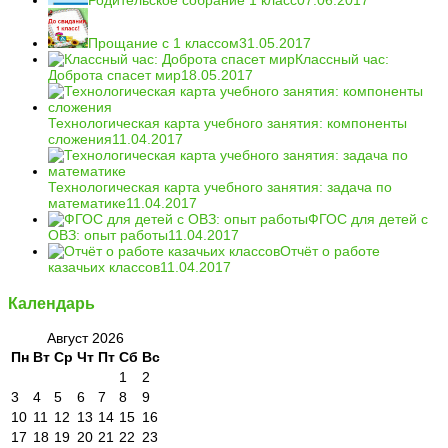
Прощание с 1 классом
31.05.2017
Классный час:
Доброта спасет мир
18.05.2017
Технологическая карта учебного занятия: компоненты
сложения
11.04.2017
Технологическая карта учебного занятия: задача по
математике
11.04.2017
ФГОС для детей с
ОВЗ: опыт работы
11.04.2017
Отчёт о работе
казачьих классов
11.04.2017
Календарь
Август 2026
Пн
Вт
Ср
Чт
Пт
Сб
Вс
1
2
3
4
5
6
7
8
9
10
11
12
13
14
15
16
17
18
19
20
21
22
23