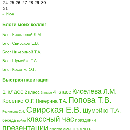
24
25
26
27
28
29
30
31
« Июн
Блоги моих коллег
Блог Киселевой Л.М.
Блог Свирской Е.В.
Блог Никериной Т.А.
Блог Шумейко Т.А.
Блог Косенко О.Г.
Быстрая навигация
Киселева Л.М.
1 класс
4 класс
2 класс
3 класс
Попова Т.В.
Косенко О.Г.
Никерина Т.А.
Свирская Е.В.
Шумейко Т.А.
Резникова С.Н.
классный час
праздники
беседа
война
презентации
проекты
программы