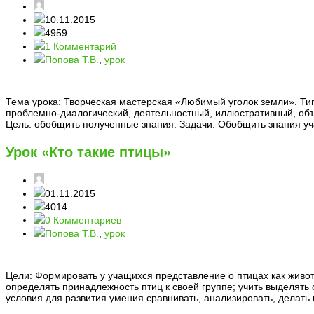
10.11.2015
4959
1 Комментарий
Попова Т.В.
,
урок
Тема урока: Творческая мастерская «Любимый уголок земли». Ти
проблемно-диалогический, деятельностный, иллюстративный, объ
Цель: обобщить полученные знания. Задачи: Обобщить знания у
Урок «Кто такие птицы»
01.11.2015
4014
0 Комментариев
Попова Т.В.
,
урок
Цели: Формировать у учащихся представление о птицах как живот
определять принадлежность птиц к своей группе; учить выделят
условия для развития умения сравнивать, анализировать, делать 