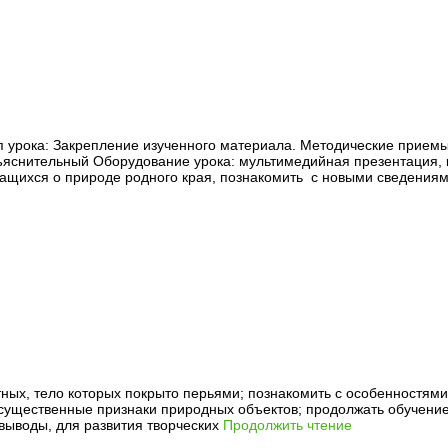
п урока: Закрепление изученного материала. Методические приемы
яснительный Оборудование урока: мультимедийная презентация, ко
чащихся о природе родного края, познакомить с новыми сведения
ных, тело которых покрыто перьями; познакомить с особенностями 
ь существенные признаки природных объектов; продолжать обучен
выводы, для развития творческих
Продолжить чтение