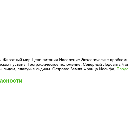
 Животный мир Цепи питания Население Экологические проблемы 
ских пустынь: Географическое положение: Северный Ледовитый ок
ты льдом, плавучие льдины. Острова: Земля Франца Иосифа,
Продо
пасности