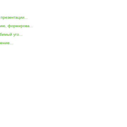
презентации...
нию, формирова...
бимый уго...
ение...