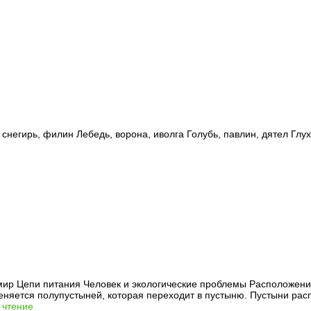
негирь, филин Лебедь, ворона, иволга Голубь, павлин, дятел Глу
ир Цепи питания Человек и экологические проблемы Расположени
еняется полупустыней, которая переходит в пустыню. Пустыни рас
 чтение