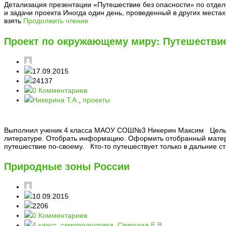
Детализация презентации «Путешествие без опасности» по отдел
и задачи проекта Иногда один день, проведенный в других места
взять
Продолжить чтение
Проект по окружающему миру: Путешествие
17.09.2015
24137
0 Комментариев
Никерина Т.А.
,
проекты
Выполнил ученик 4 класса МАОУ СОШ№3 Никерин Максим Цель: 
литературе. Отобрать информацию. Оформить отобранный материа
путешествие по-своему. Кто-то путешествует только в дальние ст
Природные зоны России
10.09.2015
2206
0 Комментариев
4 класс
,
самоподготовка
,
Свирская Е.В.