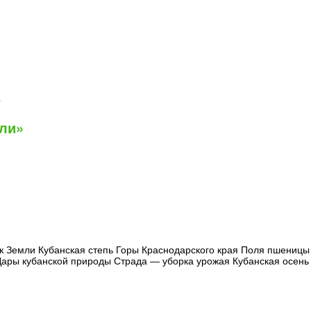
р
мли»
 Земли Кубанская степь Горы Краснодарского края Поля пшеницы 
Дары кубанской природы Страда — уборка урожая Кубанская осен