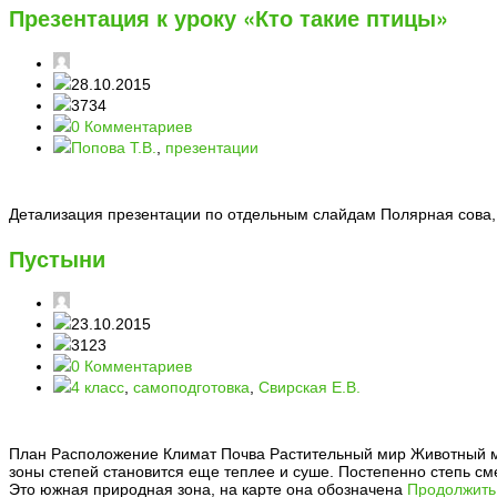
Презентация к уроку «Кто такие птицы»
28.10.2015
3734
0 Комментариев
Попова Т.В.
,
презентации
Детализация презентации по отдельным слайдам Полярная сова, с
Пустыни
23.10.2015
3123
0 Комментариев
4 класс
,
самоподготовка
,
Свирская Е.В.
План Расположение Климат Почва Растительный мир Животный м
зоны степей становится еще теплее и суше. Постепенно степь см
Это южная природная зона, на карте она обозначена
Продолжить