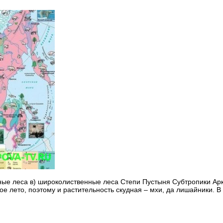
ные леса в) широколиственные леса Степи Пустыня Субтропики Арк
е лето, поэтому и растительность скудная – мхи, да лишайники. В