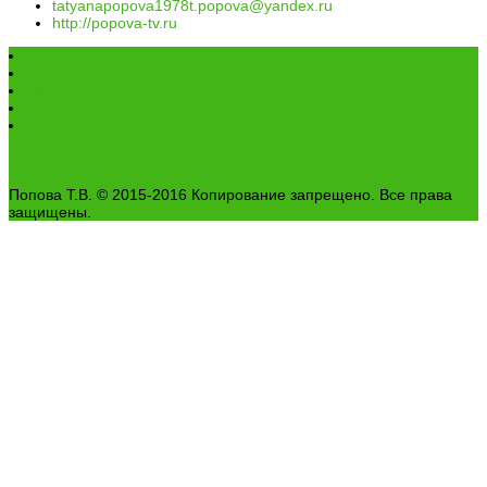
tatyanapopova1978t.popova@yandex.ru
http://popova-tv.ru
Главная
Обо мне
Контакты
Блоги моих коллег
Награды
Попова Т.В. © 2015-2016 Копирование запрещено. Все права
защищены.