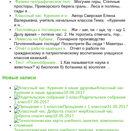
Физико-географическое пол...
Могучие горы, Степные
просторы, Приморского берега грань... Леса и поляны,
сады и...
Классный час: Курение и н...
Автор Свирская Елена
Валерьевна, учитель начальных классов Тема: «Курение
и н...
Пословицы и поговорки на...
Жи – ши, ча – ща, чу – щу 1.
Делу время – потехе час. 2. Не торопись отвечать, тор...
Ремесла на Кубани...
Гончарное производство
Почтеннейшие господа! Посмотрите Вы сюда ! Макитры...
Отчёт о работе казачьих к...
Отчёт о работе по
гражданскому и патриотическому воспитанию учащихся
классов казачьей...
Тест: «Разнообразие...
1.Как называется наука о
животных? а) биология б) ботаника в) зоология ...
Новые записи
Классный час:
Курение и наше здоровье
18.06.2017
Родительское собрание
1 класс
07.06.2017
Прощание с 1 классом
31.05.2017
Классный час:
Доброта спасет мир
18.05.2017
Технологическая карта учебного занятия: компоненты