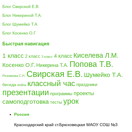
Блог Свирской Е.В.
Блог Никериной Т.А.
Блог Шумейко Т.А.
Блог Косенко О.Г.
Быстрая навигация
Киселева Л.М.
1 класс
4 класс
2 класс
3 класс
Попова Т.В.
Косенко О.Г.
Никерина Т.А.
Свирская Е.В.
Шумейко Т.А.
Резникова С.Н.
классный час
праздники
беседа
война
презентации
проекты
программы
урок
самоподготовка
тесты
Россия
Краснодарский край ст.Брюховецкая МАОУ СОШ №3